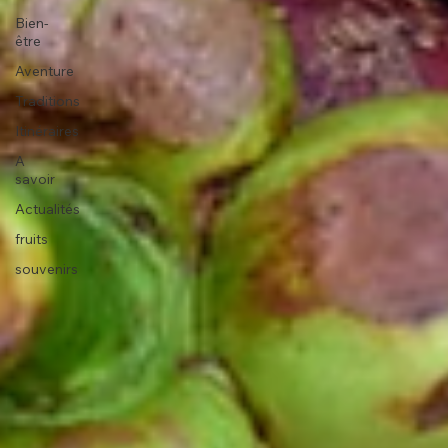
Bien-
être
Aventure
Traditions
Itinéraires
A
savoir
Actualités
fruits
souvenirs