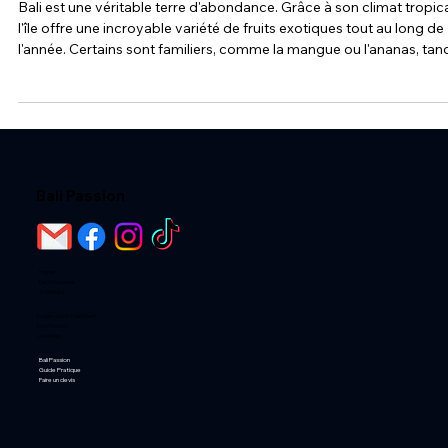
La saison des fruits à Bali
Bali est une véritable terre d'abondance. Grâce à son climat tropica
l'île offre une incroyable variété de fruits exotiques tout au long de
l'année. Certains sont familiers, comme la mangue ou l'ananas, tan
que d'autres surprennent par leurs saveurs et leurs formes
étonnantes. Si vous voyagez à Bali, goûter les fruits locaux est une
expérience incontournable. Voici notre guide pour savoir quels frui
déguster selon la saison et où les trouver. Pourquoi les fruits sont-i
Bali Passion
Home
Destinations
Activités
Loger chez l'habitant
Les Hotels
Les Villas
Bali Passion
Guide Pratique
Faire un devis