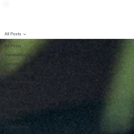
All Posts
All Posts
Destinations
Circuits
Hébergements
Incontournables
Activités
Culture
Gastronomie
Conseils
Écotourisme