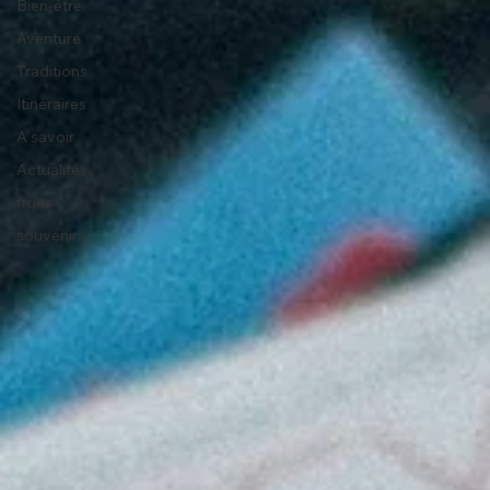
Bien-être
Aventure
Traditions
Itinéraires
A savoir
Actualités
fruits
souvenirs