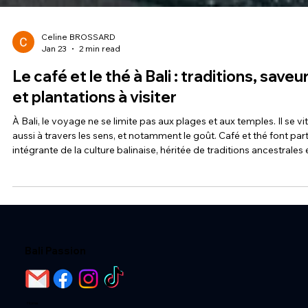
Celine BROSSARD
Jan 23
2 min read
Le café et le thé à Bali : traditions, saveu
et plantations à visiter
À Bali, le voyage ne se limite pas aux plages et aux temples. Il se vit
aussi à travers les sens, et notamment le goût. Café et thé font part
intégrante de la culture balinaise, héritée de traditions ancestrales 
d’un savoir-faire agricole transmis de génération en génération.
Explorer les plantations de l’île, c’est découvrir une autre facette d
Bali, plus authentique, plus verte, et profondément humaine. Le ca
balinais : une fierté locale Le café est cultivé à Bali d
Bali Passion