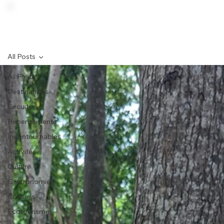
All Posts
All Posts
Destinations
Circuits
Hébergements
Incontournables
Activités
Culture
Gastronomie
Conseils
Écotourisme