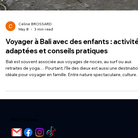
Celine BROSSARD
May 8
3 min read
Voyager à Bali avec des enfants : activit
adaptées et conseils pratiques
Bali est souvent associée aux voyages de noces, au surf ou aux
retraites de yoga… Pourtant, l’île des dieux est aussi une destinati
idéale pour voyager en famille. Entre nature spectaculaire, culture
fascinante et nombreuses activités adaptées aux plus jeunes, Bali
offre une expérience riche et accessible pour petits et grands. Si
vous envisagez un voyage à Bali avec des enfants, voici nos conse
et idées d’activités pour vivre un séjour inoubliable en famille.
Pourquoi B
Bali Passion