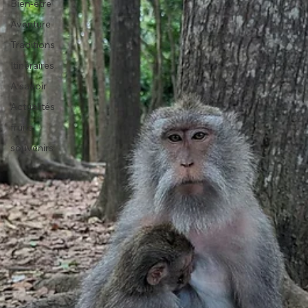
Bien-être
Aventure
Traditions
Itinéraires
A savoir
Actualités
fruits
souvenirs