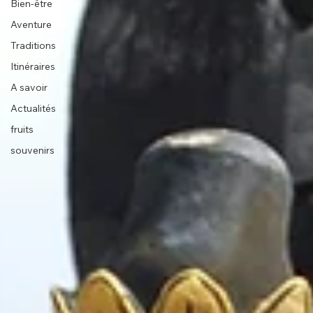
Bien-être
Aventure
Traditions
Itinéraires
A savoir
Actualités
fruits
souvenirs