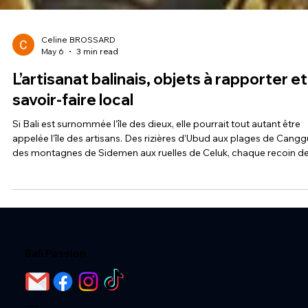
Celine BROSSARD
May 6
3 min read
L’artisanat balinais, objets à rapporter et
savoir-faire local
Si Bali est surnommée l’île des dieux, elle pourrait tout autant être
appelée l’île des artisans. Des rizières d’Ubud aux plages de Cangg
des montagnes de Sidemen aux ruelles de Celuk, chaque recoin d
l’île résonne du bruit du marteau, du tissage ou du pinceau. L’artisa
balinais n’est pas qu’un souvenir à rapporter : c’est le reflet vivant 
la culture, de la spiritualité et de la créativité du peuple balinais.
Acheter un objet local, c’est soutenir un savoir-faire anc
Bali Passion