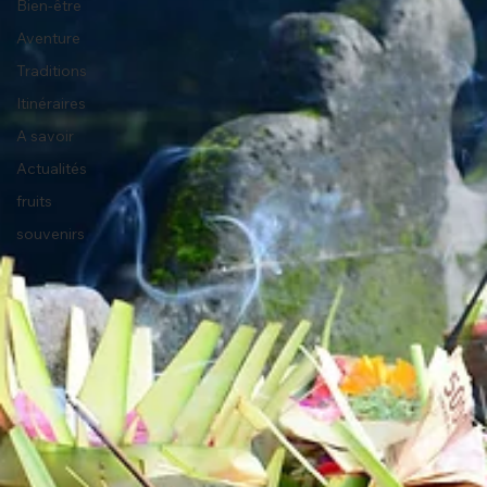
Bien-être
Aventure
Traditions
Itinéraires
A savoir
Actualités
fruits
souvenirs