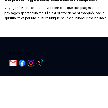
Les traditions balinaises à connaître ava
de partir : gestes, tabous et respect
Voyager à Bali, c’est découvrir bien plus que des plages et des
paysages spectaculaires. L’île est profondément marquée par la
spiritualité et par une culture unique issue de l’hindouisme balinais.
Les traditions occupent une place essentielle dans la vie quotidien
et les voyageurs sont invités à les respecter. Avant de partir à Bali, i
est donc utile de connaître certaines règles culturelles, gestes et
tabous afin de profiter pleinement de son séjour tout en respectant
Bali Passion
Home
Destinations
Activités
Loger chez l'habitant
Les Hotels
Les Villas
Bali Passion