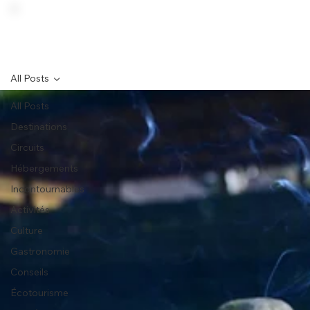
All Posts
All Posts
Destinations
Circuits
Hébergements
Incontournables
Activités
Culture
Gastronomie
Conseils
Écotourisme